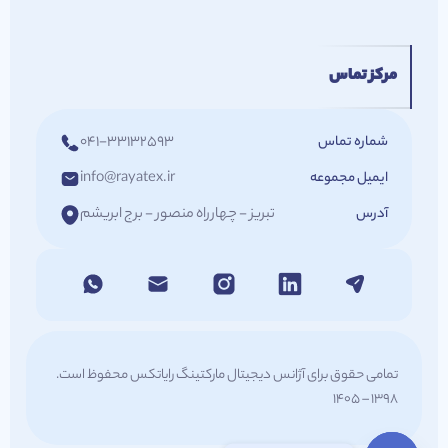
مرکز تماس
شماره تماس
041-33132593
ایمیل مجموعه
info@rayatex.ir
آدرس
تبریز - چهارراه منصور - برج ابریشم
تمامی حقوق برای آژانس دیجیتال مارکتینگ رایاتکس محفوظ است.
1398 – ۱۴۰5