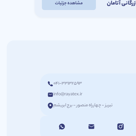
زرگانی آتامان
مشاهده جزئیات
041-33132593
info@rayatex.ir
تبریز - چهارراه منصور - برج ابریشم